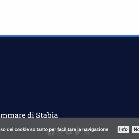
lammare di Stabia
so dei cookie soltanto per facilitare la navigazione
Info
No
facebook
Instagram
youtube
twitter
feed