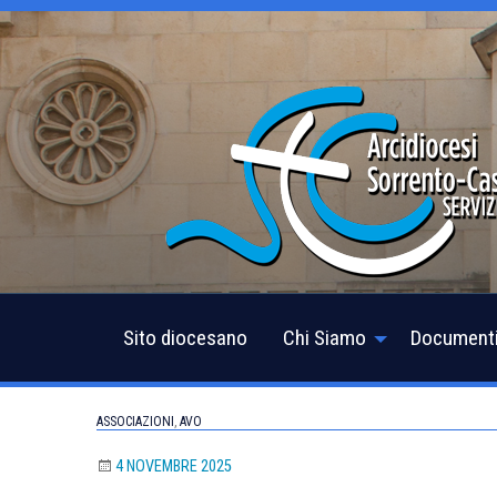
Skip
to
content
Sito diocesano
Chi Siamo
Document
ASSOCIAZIONI
,
AVO
4 NOVEMBRE 2025