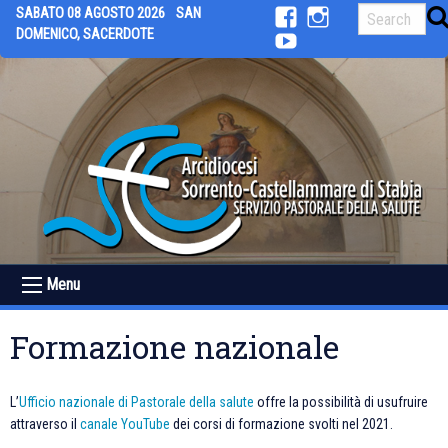
Skip
SABATO 08 AGOSTO 2026
SAN
to
DOMENICO, SACERDOTE
facebook
Instagram
content
youtube
Menu
Formazione nazionale
L’
Ufficio nazionale di Pastorale della salute
offre la possibilità di usufruire
attraverso il
canale YouTube
dei corsi di formazione svolti nel 2021.