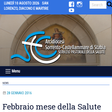
Skip
LUNEDÌ 10 AGOSTO 2026
SAN
to
LORENZO, DIACONO E MARTIRE
facebook
Instagram
content
youtube
Menu
NEWS
28 GENNAIO 2016
Febbraio mese della Salute